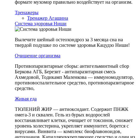
формате мухомор правильно воздействует на организм.
Тренажеры
Тренажер Агашина
Система здоровья Ниши
Вылечите шейный остеохондроз за 3 месяца сна на
твердой подушке по системе здоровья Кацудзо Ниши!
Очищение организма
Противопаризитарные сборы: а
нтигельминтный сбор
Беркова АГБ, Березит - антипаразитарная смесь
Ахмедовой, Тодикамп Маленкова — иммуномодулятор,
противовоспалительное средство, противопаразитарное
средство,
Живая еда
ТЮЛЕНИЙ ЖИР — антиоксидант. Содержит ПНЖК
омега-3 и сквален. Гель из бурых водорослей
восстанавливает клетки, очищает от токсинов, снижает
уровень холестерина, укрепляет иммунитет, борется с
вирусами. Винвита — комплекс биофлавоноидов,
антоцианов. Капилляроукрепляющее средство и один из