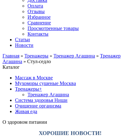
Доставка
Оплата
Отзывы
Избранное
Сравнение
Просмотренные товары
Контакты
Статьи
Новости
Главная
»
Тренажеры
»
Тренажер Агашина
»
Тренажер
Агашина
»
Стул-седло
Каталог
Массаж в Москве
Мухоморы сушеные Москва
Тренажеры
+
Тренажер Агашина
Система здоровья Ниши
Очищение организма
Живая еда
О здоровом питании
ХОРОШИЕ НОВОСТИ!