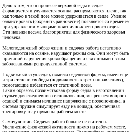
Дело в том, что в процессе верховой езды в седле
формируется и улучшается осанка, распрямляются плечи, так
как только в такой позе можно удерживаться в седле. Умение
балансировать (сохранять равновесие) появляется со временем
при управлении мышцами пояснично-крестцового отдела.
Эти навыки весьма благоприятны для физического здоровья
человека.
Малоподвижный образ жизни и сидячая работа негативно
сказываются на осанке, нарушают режим сна. Они могут быть
причиной нарушения кровообращения и связанными с этим
заболеваниями репродуктивной системы.
Подвижный стул-седло, помимо седельной формы, имеет еще
и три степени свободы (подвижность в трех направлениях),
помогающие избавиться от статичной позы.
Таким образом, позаимствовав форму седла в изготовлении
стульев для ежедневного использования, мы решаем вопрос с
осанкой и снимаем излишнее напряжение с позвоночника, а
система пружин симулирует езду на лошади, обеспечивая
тренировку телу прямо на рабочем месте.
Самочувствие. Сидячая работа больше не статична.
Увеличение физической активности прямо на рабочем месте,