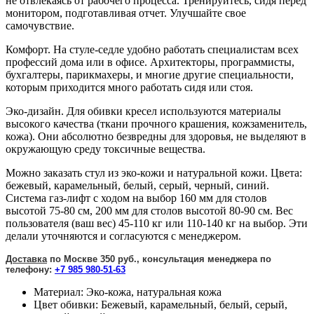
не отвлекаясь от рабочего процесса. Тренируйтесь, сидя перед
монитором, подготавливая отчет. Улучшайте свое
самочувствие.
Комфорт. На стуле-седле удобно работать специалистам всех
профессий дома или в офисе. Архитекторы, программисты,
бухгалтеры, парикмахеры, и многие другие специальности,
которым приходится много работать сидя или стоя.
Эко-дизайн. Для обивки кресел используются материалы
высокого качества (ткани прочного крашения, кожзаменитель,
кожа). Они абсолютно безвредны для здоровья, не выделяют в
окружающую среду токсичные вещества.
Можно заказать стул из эко-кожи и натуральной кожи. Цвета:
бежевый, карамельный, белый, серый, черный, синий.
Система газ-лифт с ходом на выбор 160 мм для столов
высотой 75-80 см, 200 мм для столов высотой 80-90 см. Вес
пользователя (ваш вес) 45-110 кг или 110-140 кг на выбор. Эти
делали уточняются и согласуются с менеджером.
Доставка
по Москве 350 руб., к
онсультация менеджера по
телефону:
+7 985 980-51-63
Материал:
Эко-кожа, натуральная кожа
Цвет обивки:
Бежевый, карамельный, белый, серый,