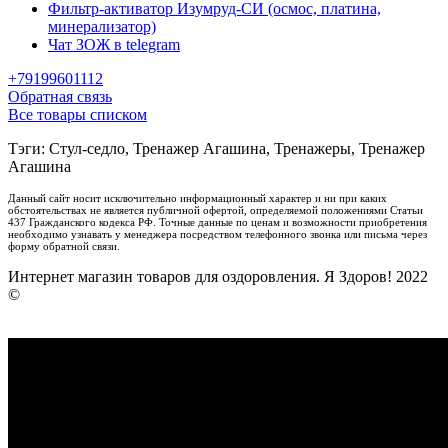
Фильтр-активатор Изумруд-СИ (осмос, платина,
минерализатор)
Чат ЗОЖ в telegram
+79199601112
Обратная связь
Все товары списком
Тэги: Стул-седло, Тренажер Агашина, Тренажеры, Тренажер
Агашина
Данный сайт носит исключительно информационный характер и ни при каких
обстоятельствах не является публичной офертой, определяемой положениями Статьи
437 Гражданского кодекса РФ. Точные данные по ценам и возможности приобретения
необходимо узнавать у менеджера посредством телефонного звонка или письма через
форму обратной связи.
Интернет магазин товаров для оздоровления. Я Здоров! 2022
©